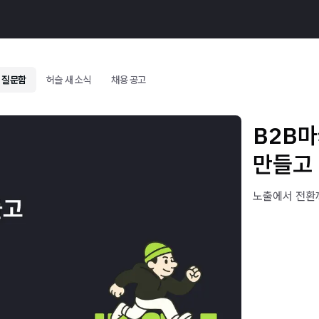
 질문함
허슬 새 소식
채용 공고
B2B마
만들고
노출에서 전환까