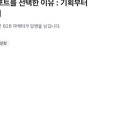
트를 선택한 이유 : 기획부터
리
른 B2B 마케터가 답변을 남깁니다.
질문함